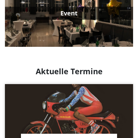
Bereich des Museums können jederzeit nach
Absprache von Ihnen angemietet werden.
Event
Ob zum runden Geburtstag, einer Firmenfeier oder
einer Produktpräsentation...
Wir setzen Ihre Vorstellungen um!
Klicken Sie hier, um mehr zu erfahren...
Aktuelle Termine