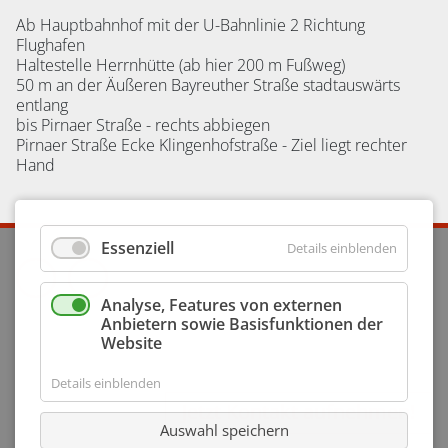
Ab Hauptbahnhof mit der U-Bahnlinie 2 Richtung
Flughafen
Haltestelle Herrnhütte (ab hier 200 m Fußweg)
50 m an der Äußeren Bayreuther Straße stadtauswärts
entlang
bis Pirnaer Straße - rechts abbiegen
Pirnaer Straße Ecke Klingenhofstraße - Ziel liegt rechter
Hand
Essenziell
Details einblenden
Analyse, Features von externen
Anbietern sowie Basisfunktionen der
Interesse geweckt?
Website
Details einblenden
Jetzt Kontakt aufnehmen!
Auswahl speichern